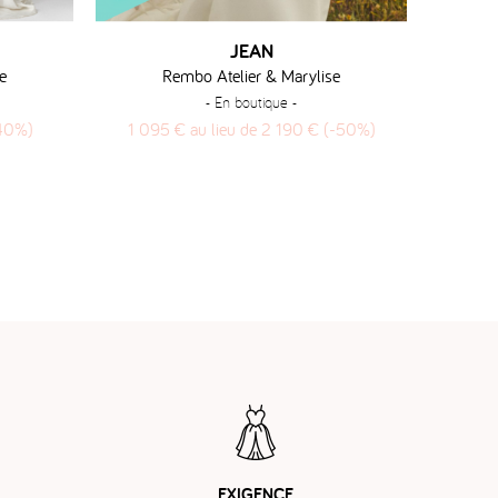
JEAN
e
Rembo Atelier & Marylise
- En boutique -
-40%)
1 095 € au lieu de 2 190 € (-50%)
1 672
EXIGENCE