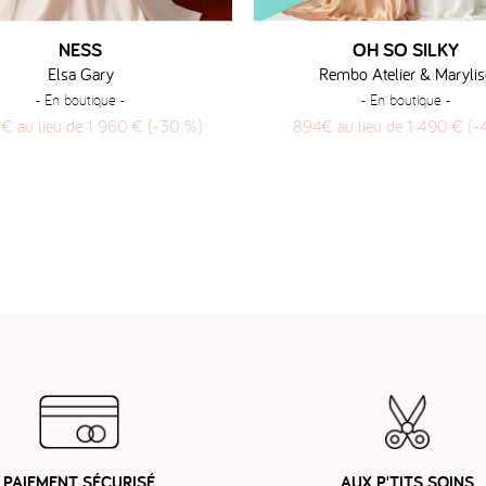
NESS
OH SO SILKY
Elsa Gary
Rembo Atelier & Marylis
- En boutique -
- En boutique -
 € au lieu de 1 960 € (-30 %)
894€ au lieu de 1 490 € (
PAIEMENT SÉCURISÉ
AUX P'TITS SOINS