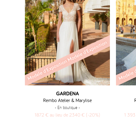
GARDENA
Rembo Atelier & Marylise
- En boutique -
1872 € au lieu de 2340 € (-20%)
1 393