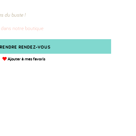
tes du buste !
 dans notre boutique
RENDRE RENDEZ-VOUS
Ajouter à mes favoris