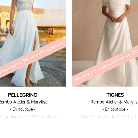
PELLEGRINO
TIGNES
Rembo Atelier & Marylise
Rembo Atelier & Marylis
- En boutique -
- En boutique -
 € au lieu de 1 990 € (-30 %)
1 672 € au lieu de 2 090 € 