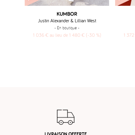
KUMBOR
Justin Alexander & Lillian West
- En boutique -
1 036 € au lieu de 1 480 € (-30 %)
1 372
LIVRAISON OFFERTE