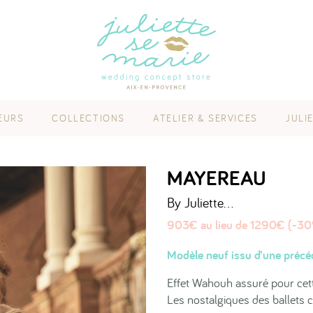
EURS
COLLECTIONS
ATELIER & SERVICES
JULI
MAYEREAU
By Juliette...
903€ au lieu de 1290€ (-3
Modèle neuf issu d’une précéd
Effet Wahouh assuré pour cett
Les nostalgiques des ballets 