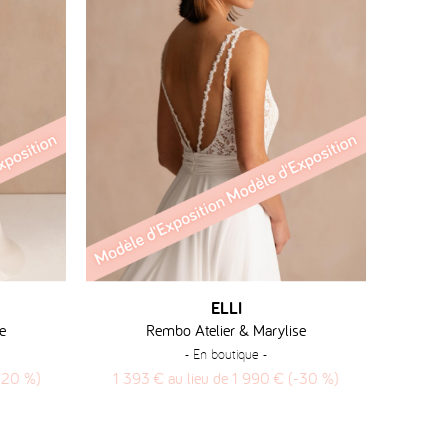
ELLI
e
Rembo Atelier & Marylise
- En boutique -
(-20 %)
1 393 € au lieu de 1 990 € (-30 %)