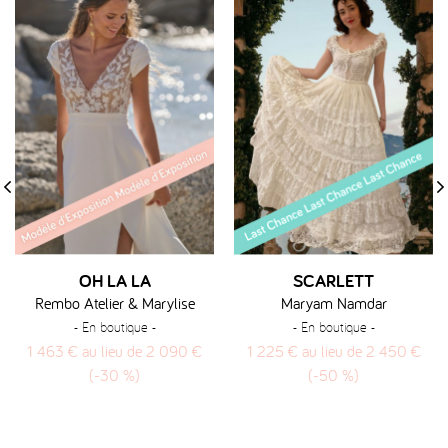
‹
›
OH LA LA
SCARLETT
Rembo Atelier & Marylise
Maryam Namdar
- En boutique -
- En boutique -
1 463 € au lieu de 2 090 €
1 225 € au lieu de 2 450 €
(-30 %)
(-50 %)