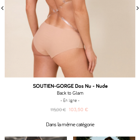
‹
›
SOUTIEN-GORGE Dos Nu - Nude
Back to Glam
- En ligne -
Prix
Prix
103,50 €
115,00 €
habituel
Dans la même catégorie