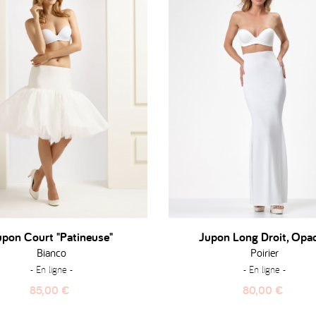
upon Court "patineuse"
Jupon Long Droit, Opa
Bianco
Poirier
- En ligne -
- En ligne -
Prix
Prix
85,00 €
80,00 €