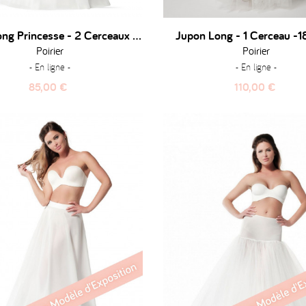
Jupon Long Princesse - 2 Cerceaux - 230 Cm
Jupon Long - 1 Cerceau -
Poirier
Poirier
- En ligne -
- En ligne -
Prix
Prix
85,00 €
110,00 €