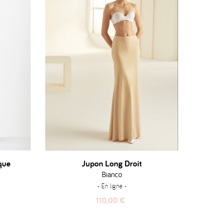
que
Jupon Long Droit
Bianco
- En ligne -
Prix
110,00 €