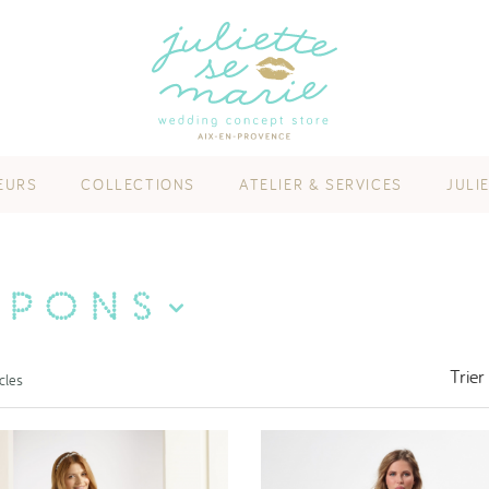
EURS
COLLECTIONS
ATELIER & SERVICES
JULI
upons
Trier
icles