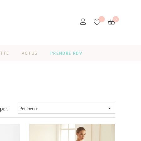
0
ETTE
ACTUS
PRENDRE RDV

 par:
Pertinence