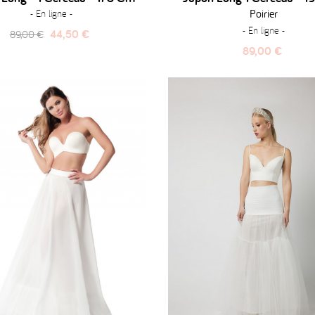
Poirier
- En ligne -
- En ligne -
Prix
Prix
44,50 €
89,00 €
habituel
Prix
89,00 €