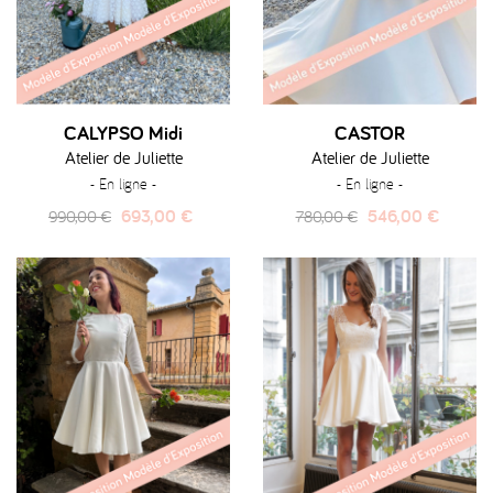
CALYPSO Midi
CASTOR
Atelier de Juliette
Atelier de Juliette
- En ligne -
- En ligne -
Prix
Prix
Prix
Prix
693,00 €
546,00 €
990,00 €
780,00 €
habituel
habituel