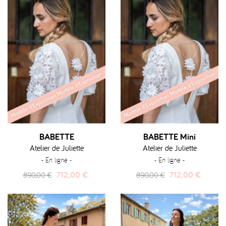
BABETTE
BABETTE Mini
Atelier de Juliette
Atelier de Juliette
- En ligne -
- En ligne -
Prix
Prix
Prix
Prix
712,00 €
712,00 €
890,00 €
890,00 €
habituel
habituel