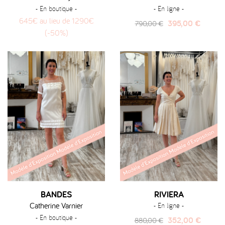
- En boutique -
- En ligne -
645€ au lieu de 1290€
Prix
Prix
395,00 €
790,00 €
(-50%)
habituel
BANDES
RIVIERA
Catherine Varnier
- En ligne -
- En boutique -
Prix
Prix
352,00 €
880,00 €