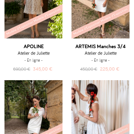
APOLINE
ARTEMIS Manches 3/4
Atelier de Juliette
Atelier de Juliette
- En ligne -
- En ligne -
Prix
Prix
Prix
Prix
345,00 €
225,00 €
690,00 €
450,00 €
habituel
habituel