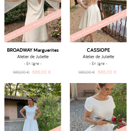
BROADWAY Marguerites
CASSIOPE
Atelier de Juliette
Atelier de Juliette
- En ligne -
- En ligne -
Prix
Prix
Prix
Prix
686,00 €
686,00 €
980,00 €
980,00 €
habituel
habituel