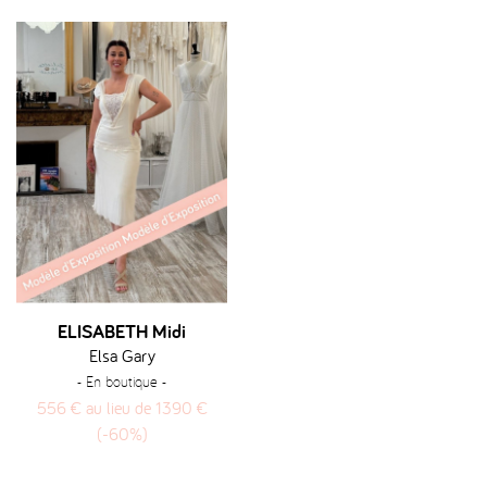
habituel
habituel
ELISABETH Midi
Elsa Gary
- En boutique -
556 € au lieu de 1390 €
(-60%)