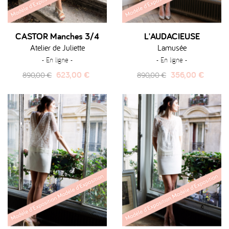
CASTOR Manches 3/4
L'AUDACIEUSE
Atelier de Juliette
Lamusée
- En ligne -
- En ligne -
Prix
Prix
Prix
Prix
623,00 €
356,00 €
890,00 €
890,00 €
habituel
habituel