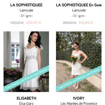
LA SOPHISTIQUEE
LA SOPHISTIQUEE En Soie
Lamusée
Lamusée
- En ligne -
- En ligne -
Prix
Prix
Prix
Prix
420,00 €
510,00 €
700,00 €
850,00 €
habituel
habituel
ELISABETH
IVORY
Elsa Gary
Les Mariées de Provence