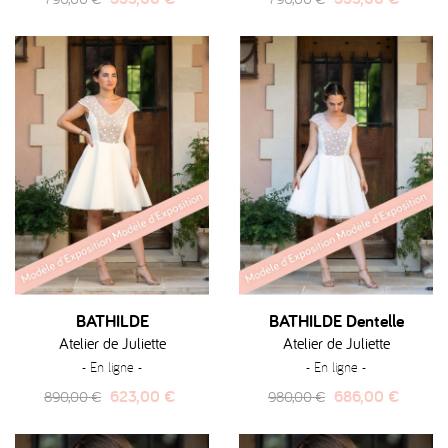
habituel
habituel
BATHILDE
BATHILDE Dentelle
Atelier de Juliette
Atelier de Juliette
- En ligne -
- En ligne -
Prix
Prix
Prix
Prix
623,00 €
686,00 €
890,00 €
980,00 €
habituel
habituel