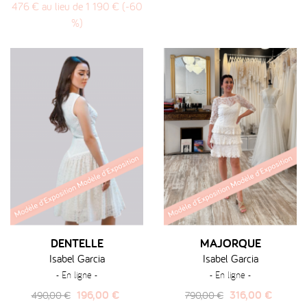
476 € au lieu de 1 190 € (-60
habituel
%)
DENTELLE
MAJORQUE
Isabel Garcia
Isabel Garcia
- En ligne -
- En ligne -
Prix
Prix
Prix
Prix
196,00 €
316,00 €
490,00 €
790,00 €