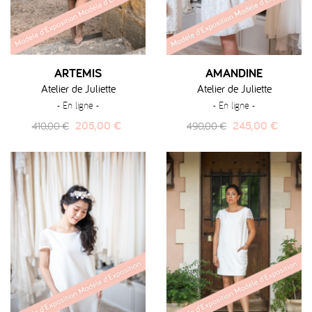
ARTEMIS
AMANDINE
Atelier de Juliette
Atelier de Juliette
- En ligne -
- En ligne -
Prix
Prix
Prix
Prix
205,00 €
245,00 €
410,00 €
490,00 €
habituel
habituel