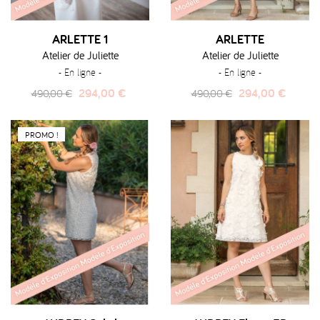
ARLETTE 1
ARLETTE
Atelier de Juliette
Atelier de Juliette
- En ligne -
- En ligne -
Prix
Prix
Prix
Prix
294,00 €
294,00 €
490,00 €
490,00 €
habituel
habituel
PROMO !