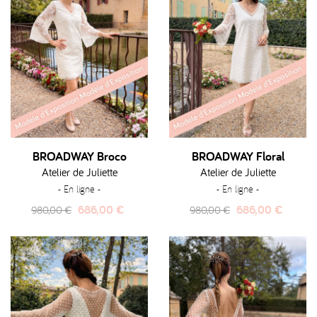
BROADWAY Broco
BROADWAY Floral
Atelier de Juliette
Atelier de Juliette
- En ligne -
- En ligne -
Prix
Prix
Prix
Prix
686,00 €
686,00 €
980,00 €
980,00 €
habituel
habituel