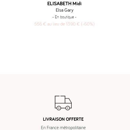
ELISABETH Midi
Elsa Gary
- En boutique -
556 € au lieu de 1390 € (-60%)
LIVRAISON OFFERTE
En France métropolitaine