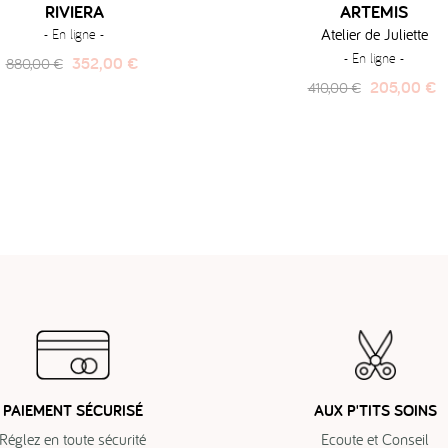
RIVIERA
ARTEMIS
Atelier de Juliette
- En ligne -
- En ligne -
Prix
Prix
352,00 €
880,00 €
habituel
Prix
Prix
205,00 €
410,00 €
habituel
PAIEMENT SÉCURISÉ
AUX P'TITS SOINS
Réglez en toute sécurité
Ecoute et Conseil