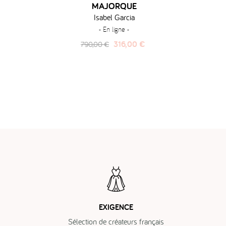
MAJORQUE
Isabel Garcia
- En ligne -
Prix
Prix
316,00 €
790,00 €
habituel
EXIGENCE
Sélection de créateurs français