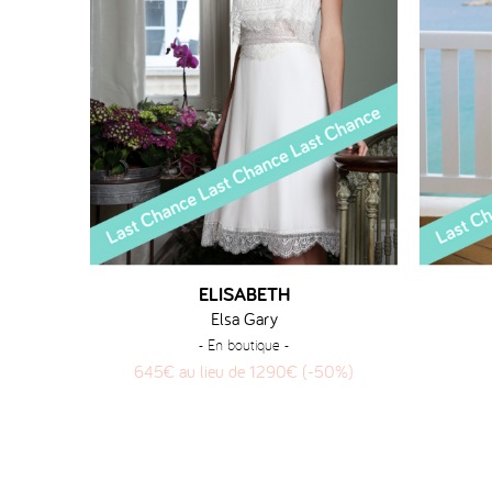
ELISABETH
Elsa Gary
- En boutique -
645€ au lieu de 1290€ (-50%)