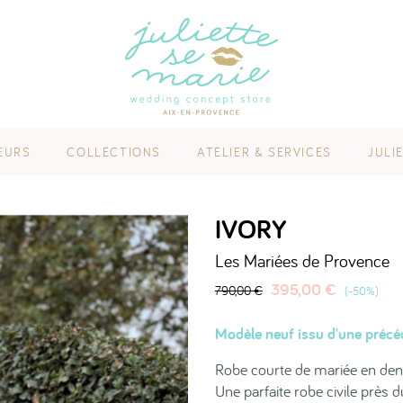
EURS
COLLECTIONS
ATELIER & SERVICES
JULI
IVORY
Les Mariées de Provence
395,00 €
790,00 €
-50%
Modèle neuf issu d'une précéd
Robe courte de mariée en dent
Une parfaite robe civile près d