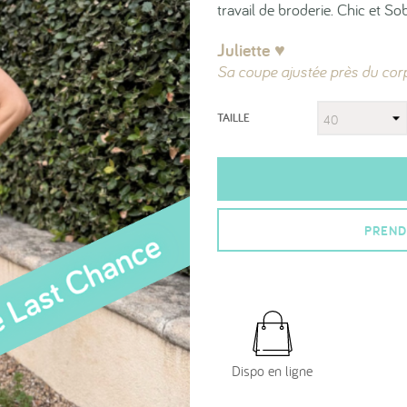
travail de broderie. Chic et Sob
Juliette ♥︎
Sa coupe ajustée près du cor
TAILLE
PREND
Dispo en ligne