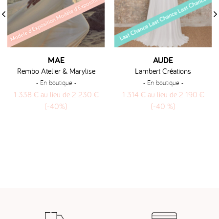
‹
›
MAE
AUDE
Rembo Atelier & Marylise
Lambert Créations
- En boutique -
- En boutique -
1 338 € au lieu de 2 230 €
1 314 € au lieu de 2 190 €
(-40%)
(-40 %)