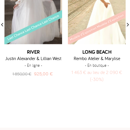
‹
›
RIVER
LONG BEACH
Justin Alexander & Lillian West
Rembo Atelier & Marylise
- En ligne -
- En boutique -
1 463 € au lieu de 2 090 €
Prix
Prix
925,00 €
1 850,00 €
(-30%)
habituel