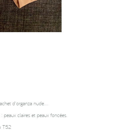
 sachet d'organza nude…
 : peaux claires et peaux foncées.
u T52