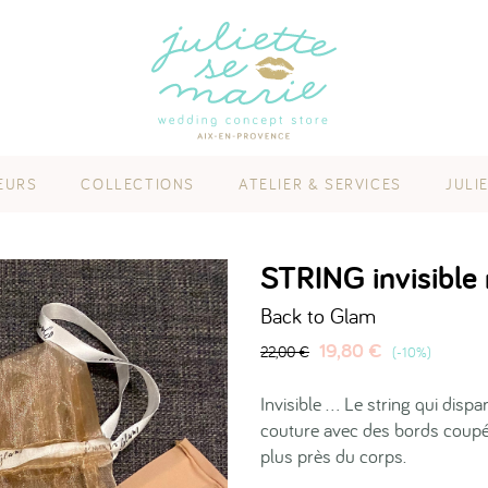
EURS
COLLECTIONS
ATELIER & SERVICES
JULI
STRING invisible
Back to Glam
19,80 €
22,00 €
-10%
Invisible ... Le string qui disp
couture avec des bords coupés 
plus près du corps.