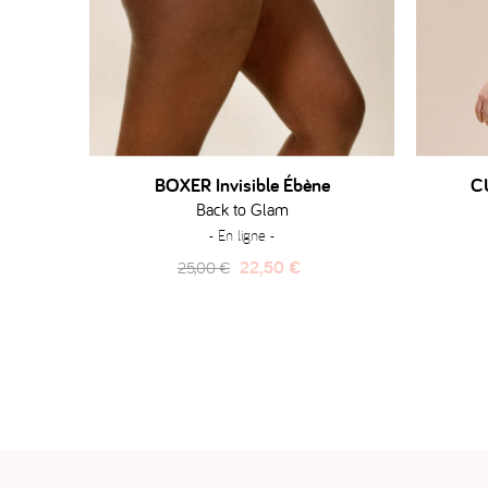
BOXER Invisible Ébène
C
Back to Glam
- En ligne -
Prix
Prix
22,50 €
25,00 €
habituel