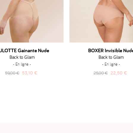
ULOTTE Gainante Nude
BOXER Invisible Nud
Back to Glam
Back to Glam
- En ligne -
- En ligne -
Prix
Prix
Prix
Prix
53,10 €
22,50 €
59,00 €
25,00 €
habituel
habituel