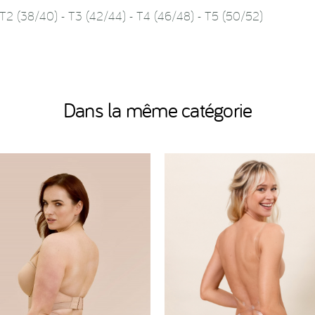
 - T2 (38/40) - T3 (42/44) - T4 (46/48) - T5 (50/52)
Dans la même catégorie