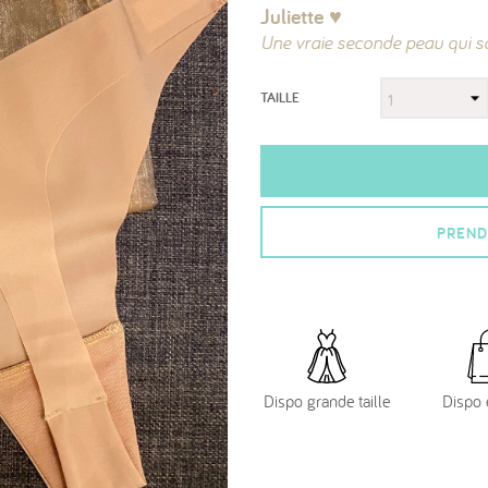
Juliette ♥︎
Une vraie seconde peau qui sai
TAILLE
PREND
Dispo grande taille
Dispo 