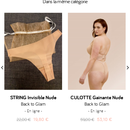
Dans la même catégorie
‹
›
STRING Invisible Nude
CULOTTE Gainante Nude
Back to Glam
Back to Glam
- En ligne -
- En ligne -
Prix
Prix
Prix
Prix
19,80 €
53,10 €
22,00 €
59,00 €
habituel
habituel