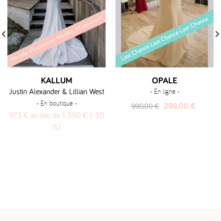
‹
›
KALLUM
OPALE
Justin Alexander & Lillian West
- En ligne -
- En boutique -
Prix
Prix
299,00 €
990,00 €
973 € au lieu de 1 390 € (-30
habituel
%)