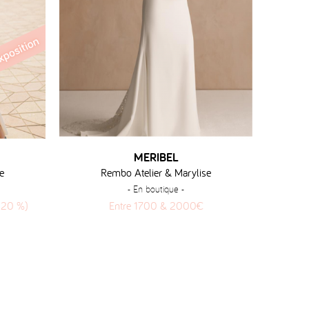
MERIBEL
e
Rembo Atelier & Marylise
- En boutique -
(-20 %)
Entre 1700 & 2000€