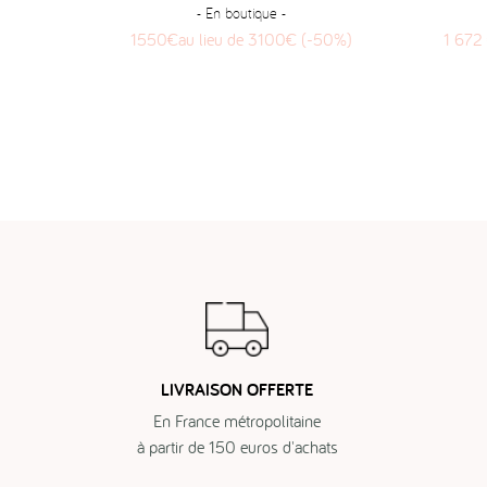
- En boutique -
1550€au lieu de 3100€ (-50%)
1 672 
LIVRAISON OFFERTE
En France métropolitaine
à partir de 150 euros d'achats