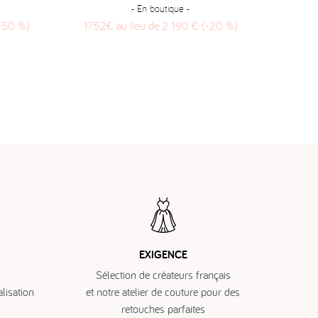
- En boutique -
(-50 %)
1752€ au lieu de 2 190 € (-20 %)
795
EXIGENCE
Sélection de créateurs français
isation
et notre atelier de couture pour des
retouches parfaites