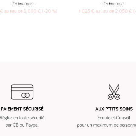
- En boutique -
- En boutique -
€ au lieu de 2 090 € (-20 %)
1 025 € au lieu de 2 050 € 
PAIEMENT SÉCURISÉ
AUX P'TITS SOINS
Réglez en toute sécurité
Ecoute et Conseil
par CB ou Paypal
pour un maximum de personnal