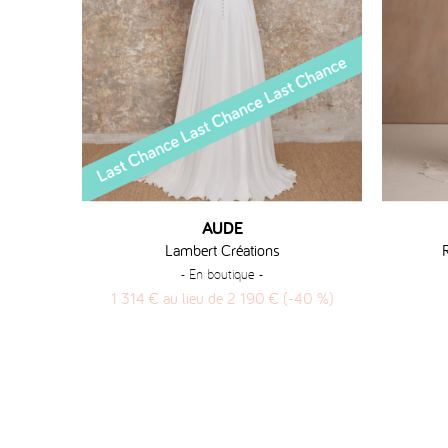
AUDE
Lambert Créations
- En boutique -
1 314 € au lieu de 2 190 € (-40 %)