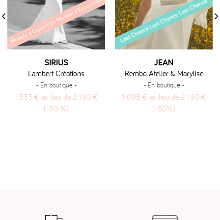
‹
›
SIRIUS
JEAN
Lambert Créations
Rembo Atelier & Marylise
- En boutique -
- En boutique -
1 533 € au lieu de 2 190 €
1 095 € au lieu de 2 190 €
(-30 %)
(-50%)