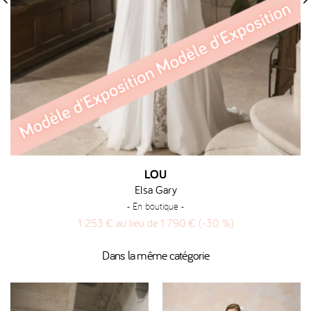
‹
›
LOU
Elsa Gary
- En boutique -
1 253 € au lieu de 1 790 € (-30 %)
Dans la même catégorie