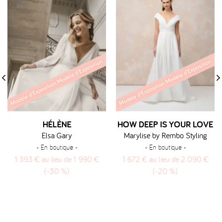
‹
›
HÉLÈNE
HOW DEEP IS YOUR LOVE
Elsa Gary
Marylise by Rembo Styling
- En boutique -
- En boutique -
1 393 € au lieu de 1 990 €
1 672 € au lieu de 2 090 €
(-30 %)
(-20 %)