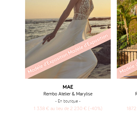
MAE
Rembo Atelier & Marylise
- En boutique -
1 338 € au lieu de 2 230 € (-40%)
1872