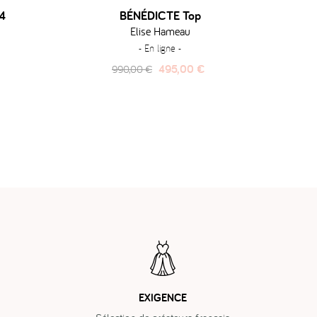
4
BÉNÉDICTE Top
Elise Hameau
Ju
- En ligne -
Prix
Prix
495,00 €
990,00 €
habituel
EXIGENCE