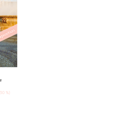
e
-30 %)