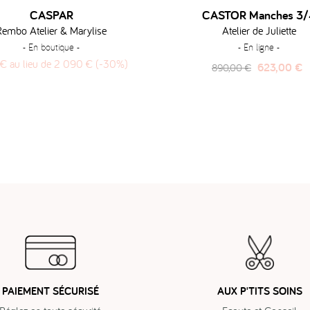
CASPAR
CASTOR Manches 3/
Rembo Atelier & Marylise
Atelier de Juliette
- En boutique -
- En ligne -
€ au lieu de 2 090 € (-30%)
Prix
Prix
623,00 €
890,00 €
habituel
PAIEMENT SÉCURISÉ
AUX P'TITS SOINS