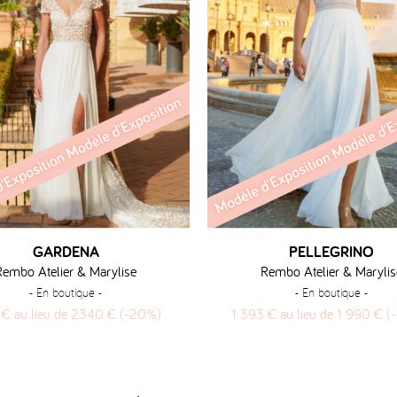
GARDENA
PELLEGRINO
Rembo Atelier & Marylise
Rembo Atelier & Marylis
- En boutique -
- En boutique -
 € au lieu de 2340 € (-20%)
1 393 € au lieu de 1 990 € (