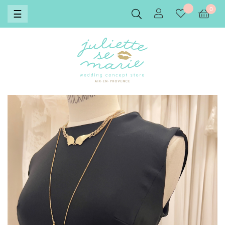
0
Basculer
☰
la
navigation