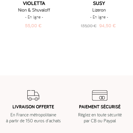
VIOLETTA
SUSY
Nion & Shuvaloff
Lizeron
- En ligne -
- En ligne -
Prix
Prix
Prix
55,00 €
94,50 €
135,00 €
habituel
LIVRAISON OFFERTE
PAIEMENT SÉCURISÉ
En France métropolitaine
Réglez en toute sécurité
à partir de 150 euros d'achats
par CB ou Paypal