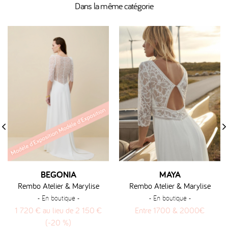
Dans la même catégorie
‹
›
BEGONIA
MAYA
Rembo Atelier & Marylise
Rembo Atelier & Marylise
- En boutique -
- En boutique -
1 720 € au lieu de 2 150 €
Entre 1700 & 2000€
(-20 %)