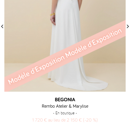
‹
›
BEGONIA
Rembo Atelier & Marylise
- En boutique -
1 720 € au lieu de 2 150 € (-20 %)