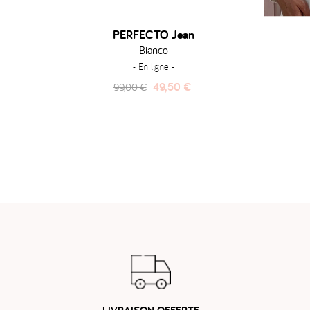
PERFECTO Jean
Bianco
- En ligne -
Prix
Prix
49,50 €
99,00 €
habituel