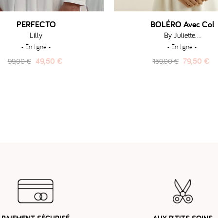
PERFECTO
BOLÉRO Avec Col
Lilly
By Juliette...
- En ligne -
- En ligne -
Prix
Prix
Prix
Prix
49,50 €
79,50 €
99,00 €
159,00 €
habituel
habituel