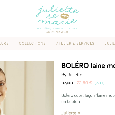
EURS
COLLECTIONS
ATELIER & SERVICES
JULI
BOLÉRO laine m
By Juliette...
72,50 €
145,00 €
-50%
Boléro court façon "laine mo
un bouton.
Juliette ♥︎